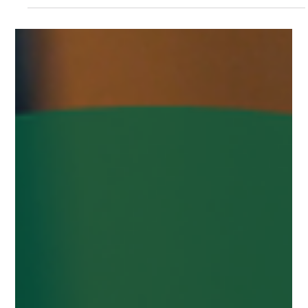
チャレンジド ジム
5月25日
脳卒中後でも車の運転はできる？〜運転
に必要な高次脳機能と再開までの流れ〜
こんにちは！ チャレンジドジムです！ 「また車を運転したい」
これは脳卒中後の方からとても多く聞く目標のひとつです。 特
に北海道では、車がないと生活が不便になる場面も多く、運転
の再開は“生活の質”に大きく関わります。 しかし、運転は単純
な動作ではなく、複数の高次脳機能が同時に働く非常に高度な
作業です。 「手足が動くようになった＝運転できる」ではない
ため、正しく理解しておくことがとても重要です。 今回は運転
に関わる高次脳機能についてや運転を再開するまでの流れにつ
いてご紹介していきたいと思います。 目次 運転に必要な高次脳
機能 運転再開までの流れ 当施設でできること 運転に必要な高次
脳機能（障害と影響） 注意障害 注意機能は「運転の土台」とな