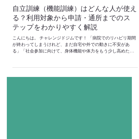
チャレンジド ジム
7月20日
自立訓練（機能訓練）はどんな人が使え
る？利用対象から申請・通所までのス
テップをわかりやすく解説
こんにちは。 チャレンジドジムです！ 「病院でのリハビリ期間
が終わってしまうけれど、まだ自宅や外での動きに不安があ
る」「社会参加に向けて、身体機能や体力をもう少し高めた
い」とお悩みではありませんか？ 自立訓練（機能訓練）は、
「退院後もリハビリを継続したい方」や「復職・自立した生活
を目指して身体機能や生活能力を高めたい方」が利用できる障
害福祉サービスです。 専門施設であるチャレンジドジムでは、
理学療法士（PT）や作業療法士（OT）、言語聴覚士（ST）と
いった医療機関出身の専門職が在籍し、一人ひとりの目標に合
わせた個別リハビリを提供しています。 「自分は対象になるの
かな」「受給者証の手続きがよくわからない」という段階でも