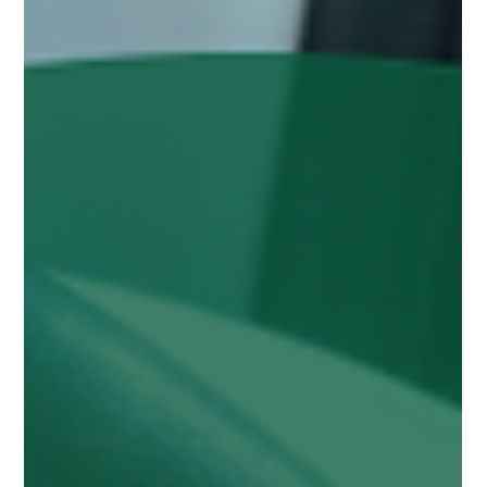
こんにちは。 チャレンジドジムです！ 脳卒中（脳梗塞・脳出
血）や頭部外傷などをきっかけに引き起こされる「高次脳機能
障害」 。 病院を退院し、ご自宅での在宅生活が始まってから、
「約束を忘れてしまう」「料理の段取りがうまく組めない」
「言葉がスムーズに出てこない」といった変化に直面し、不安
を抱えている本人やご家族は少なくありません 。 身体の麻痺と
は異なり、外見からは分かりにくいため「見えない障害」とも
呼ばれますが、適切なリハビリと環境調整、そして「代償手段
（工夫）」を獲得することで、社会復帰への道筋を確かに進む
ことができます 。 自立訓練（機能訓練）専門施設である「チャ
レンジドジム」では、病院の治療が終わった後も、あなたやご
家族の「次の一歩」を支える専門的なリハビリを、圧倒的な
「質と量」で提供しています 。 高次脳機能障害で直面しやすい
「生活の中の困りごと」 高次脳機能障害や失語症の症状は、机
の上の検査だけでは見えにくく、実際の生活場面の「困りご
と」として現れます 。実際の現場では、以下のようなお悩みか
らスタートされる方が多くいらっしゃい