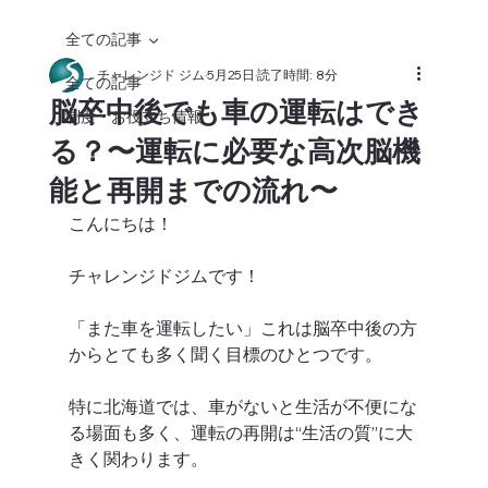
全ての記事
チャレンジド ジム
5月25日
読了時間: 8分
全ての記事
脳卒中後でも車の運転はでき
制度・お役立ち情報
る？〜運転に必要な高次脳機
能と再開までの流れ〜
こんにちは！
チャレンジドジムです！
「また車を運転したい」これは脳卒中後の方
からとても多く聞く目標のひとつです。
特に北海道では、車がないと生活が不便にな
る場面も多く、運転の再開は“生活の質”に大
きく関わります。