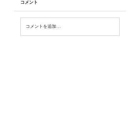
コメント
コメントを追加…
高次脳機能障害ってなに？ 〜見えない障
害と脳の仕組み〜