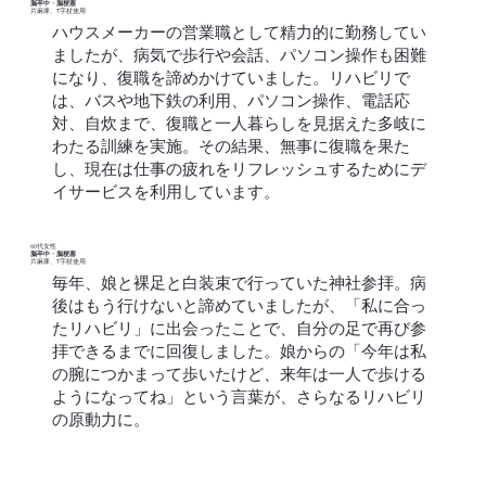
脳卒中・脳梗塞
​片麻痺、T字杖使用
ハウスメーカーの営業職として精力的に勤務してい
ましたが、病気で歩行や会話、パソコン操作も困難
になり、復職を諦めかけていました。リハビリで
は、バスや地下鉄の利用、パソコン操作、電話応
対、自炊まで、復職と一人暮らしを見据えた多岐に
わたる訓練を実施。その結果、無事に復職を果た
し、現在は仕事の疲れをリフレッシュするためにデ
イサービスを利用しています。
60代女性
脳卒中・脳梗塞
​片麻痺、T字杖使用
毎年、娘と裸足と白装束で行っていた神社参拝。病
後はもう行けないと諦めていましたが、「私に合っ
たリハビリ」に出会ったことで、自分の足で再び参
拝できるまでに回復しました。娘からの「今年は私
の腕につかまって歩いたけど、来年は一人で歩ける
ようになってね」という言葉が、さらなるリハビリ
の原動力に。