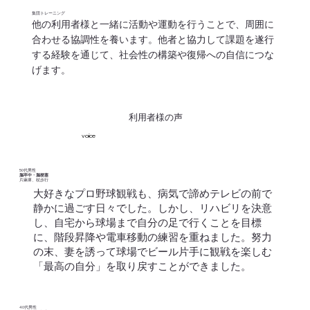
集団トレーニング
他の利用者様と一緒に活動や運動を行うことで、周囲に
合わせる協調性を養います。他者と協力して課題を遂行
する経験を通じて、社会性の構築や復帰への自信につな
げます。
利用者様の声
voice
50代男性
脳卒中・脳梗塞
​片麻痺、杖歩行
大好きなプロ野球観戦も、病気で諦めテレビの前で
静かに過ごす日々でした。しかし、リハビリを決意
し、自宅から球場まで自分の足で行くことを目標
に、階段昇降や電車移動の練習を重ねました。努力
の末、妻を誘って球場でビール片手に観戦を楽しむ
「最高の自分」を取り戻すことができました。
40代男性