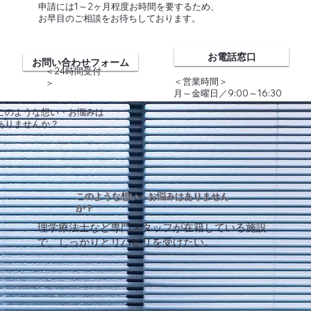
​申請には1～2ヶ月程度お時間を要するため、
お早目のご相談をお待ちしております。
お電話窓口
お問い合わせフォーム
​＜24時間受付
＜営業時間＞
＞
月～金曜日／9:00～16:30
​このような想い・お悩みは
​ありませんか？
このような想い・お悩みはありません
か？
理学療法士など専門スタッフが在籍している施設
で​、しっかりとリハビリを受けたい。