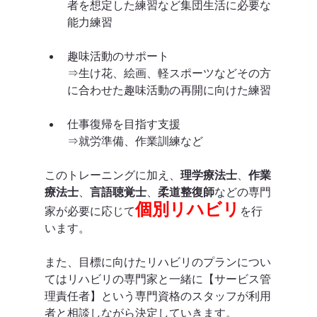
者を想定した練習など集団生活に必要な
能力練習
趣味活動のサポート
⇒生け花、絵画、軽スポーツなどその方
に合わせた趣味活動の再開に向けた練習
仕事復帰を目指す支援
⇒就労準備、作業訓練など
このトレーニングに加え、
理学療法士
、
作業
療法士
、
言語聴覚士
、
柔道整復師
などの専門
個別リハビリ
家が必要に応じて
を行
います。
また、目標に向けたリハビリのプランについ
てはリハビリの専門家と一緒に【サービス管
理責任者】という専門資格のスタッフが利用
者と相談しながら決定していきます。