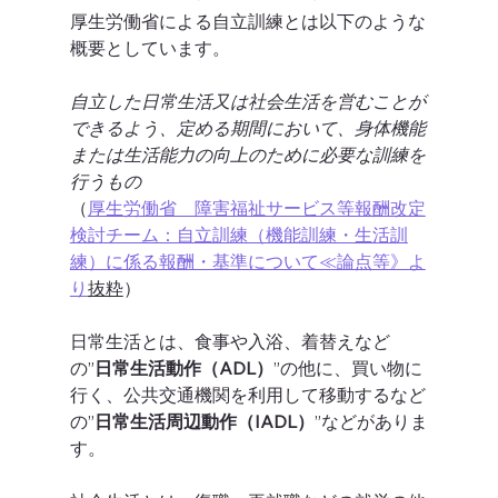
厚生労働省による自立訓練とは以下のような
概要としています。
自立した日常生活又は社会生活を営むことが
できるよう、定める期間において、身体機能
または生活能力の向上のために必要な訓練を
行うもの
（
厚生労働省　障害福祉サービス等報酬改定
検討チーム：自立訓練（機能訓練・生活訓
練）に係る報酬・基準について≪論点等》よ
り
抜粋
）
日常生活とは、食事や入浴、着替えなど
の”
日常生活動作（ADL）
”の他に、買い物に
行く、公共交通機関を利用して移動するなど
の”
日常生活周辺動作（IADL）
”などがありま
す。