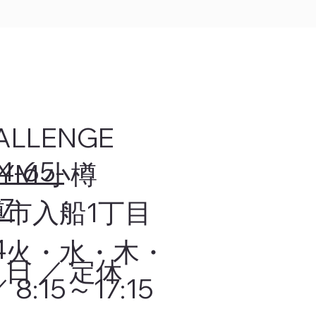
ALLENGE
4-65-
GYM 小樽
7
樽市入船1丁目
4
・火・水・木・
日 ／ 定休
 8:15～17:15