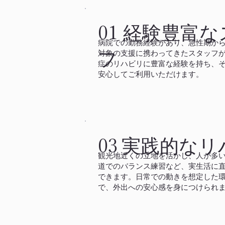
経験豊富な
01
病院での勤務経験があり、急性期か
フ
対象の支援に携わってきたスタッフ
症のリハビリに豊富な経験を持ち、
安心してご利用いただけます。​
実践的なリ
03
観光地近くの立地を活かし、人が多
道でのバランス練習など、実生活に
できます。日常での動きを想定した
で、外出への安心感を身につけられ