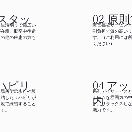
スタッ
原則
02
ら生活期まで幅広い
障害福祉サービスと
が在籍。脳卒中後遺
割負担で質の高い
その他の疾患の方も
す。（ご利用には
ください）
アッ
ハビリ
04
系列デイサービス
い場所での歩行や坂
内
ホームな雰囲気の
直結したリハビリが
す。リラックスし
環境で練習すること
魅力です。
ます。