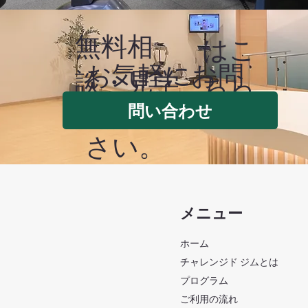
無料相
はこ
​お気軽にお問
談・見学
ちら
い合わせくだ
問い合わせ
さい。
メニュー
ホーム
チャレンジド ジムとは
プログラム
ご利用の流れ