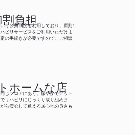
1割負担
いう公費制度を利用しており、原則1
リハビリサービスをご利用いただけま
所定の手続きが必要ですので、ご相談
トホームな店
と同じフロアにあり、賑やかでアット
中でリハビリにじっくり取り組めま
ながら安心して通える居心地の良さも