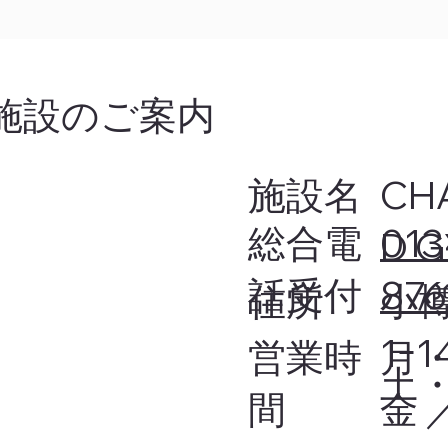
​施設のご案内
施設名
CH
​総合電
013
D 
話受付
876
​住所
小
1ｰ1
月
営業時
土・
金 ／
間