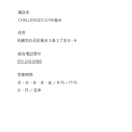
施設名
CHALLENGED GYM 菊水
​住所
札幌市白石区菊水３条２丁目６−８
​総合電話受付
011-214-0185
営業時間
月・火・水・木・金 ／ 8:15～17:15
土・日 ／ 定休