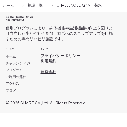
​CHALLENGED GYM 菊水
​＞
​＞
施設一覧
​ホーム
自立訓練（機能訓練）専門施設
​CHALLENGED GYM
個別プログラムにより、身体機能や生活機能の向上を図り
よ
り自立した生活や社会参加、就労へのステップアップを​目指
すための専門リハビリ施設です。
メニュー
ポリシー
プライバシーポリシー
ホーム
利用規約
チャレンジド ジムとは
プログラム
​運営会社
ご利用の流れ
アクセス
ブログ
© 2025 SHARE Co.,Ltd. All Rights Reserved.