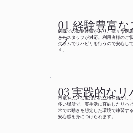
経験豊富な
01
病院での勤務経験があり、様々な疾
フ
きたスタッフが対応。利用者様のご
グラムでリハビリを行うので安心し
す。​
実践的なリ
03
市電や大きな道沿いの立地を活かし
多い場所で、実生活に直結したリハ
常での動きを想定した環境で練習す
安心感を身につけられます。