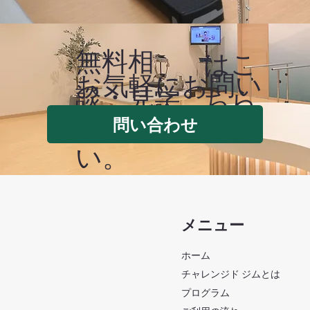
無料相
はこ
​お気軽にお問い
談・見学
ちら
合わせくださ
問い合わせ
い。
メニュー
ホーム
チャレンジド ジムとは
プログラム