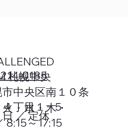
ALLENGED
-214-0185
M 札幌中央
幌市中央区南１０条
１４丁目１−５
・火・水・木・
日 ／ 定休
 8:15～17:15