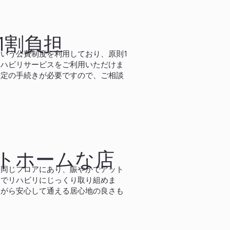
1割負担
いう公費制度を利用しており、原則1
リハビリサービスをご利用いただけま
所定の手続きが必要ですので、ご相談
トホームな店
と同じフロアにあり、賑やかでアット
中でリハビリにじっくり取り組めま
ながら安心して通える居心地の良さも