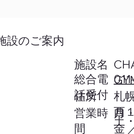
​施設のご案内
施設名
CH
​総合電
011
GY
話受付
​住所
札
西
月
営業時
土・
金 ／
間