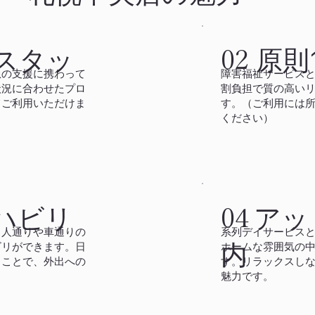
スタッ
原則
02
患の支援に携わって
障害福祉サービスと
状況に合わせたプロ
割負担で質の高い
てご利用いただけま
す。（ご利用には
ください）
アッ
ハビリ
04
系列デイサービス
、人通りや車通りの
内
ホームな雰囲気の
ビリができます。日
す。リラックスし
ることで、外出への
魅力です。