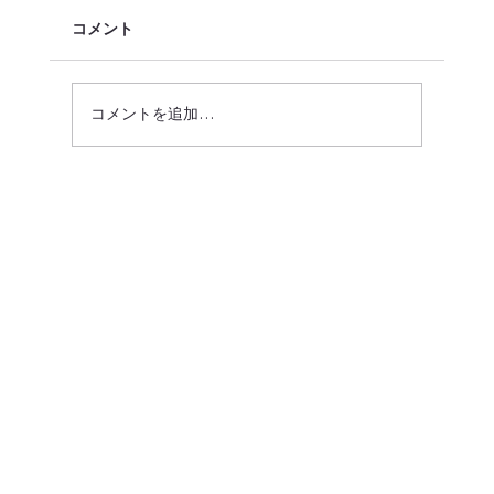
コメント
コメントを追加…
高次脳機能障害ってなに？ 〜見えない障
害と脳の仕組み〜