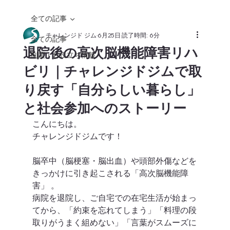
全ての記事
チャレンジド ジム
6月25日
読了時間: 6分
全ての記事
退院後の高次脳機能障害リハ
制度・お役立ち情報
ビリ｜チャレンジドジムで取
り戻す「自分らしい暮らし」
と社会参加へのストーリー
こんにちは。
チャレンジドジムです！
脳卒中（脳梗塞・脳出血）や頭部外傷などを
きっかけに引き起こされる「高次脳機能障
害」 。
病院を退院し、ご自宅での在宅生活が始まっ
てから、「約束を忘れてしまう」「料理の段
取りがうまく組めない」「言葉がスムーズに