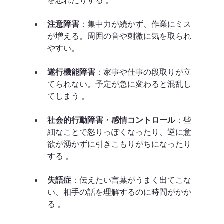
注意障害
：集中力が続かず、作業にミス
が増える。周囲の音や刺激に気を取られ
やすい。
遂行機能障害
：家事や仕事の段取りが立
てられない。予定が急に変わると混乱し
てしまう 。 
社会的行動障害・感情コントロール
：些
細なことで怒りっぽくなったり、逆に意
欲が湧かずに引きこもりがちになったり
する 。
失語症
：伝えたい言葉がうまく出てこな
い、相手の話を理解するのに時間がかか
る 。 